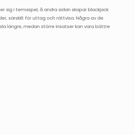
ker sig i temaspel, å andra sidan skapar blackjack
er, särskilt för uttag och rättvisa. Några av de
ela längre, medan större insatser kan vara bättre