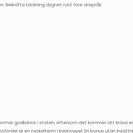
n. Bekräfta täckning dygnet runt före anspråk.
tformar godkänns i staten, eftersom det kommer att kräva 
ofördel är en nyckelterm i kasinospel. En bonus utan insättnin