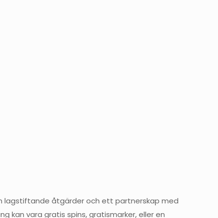
en lagstiftande åtgärder och ett partnerskap med
g kan vara gratis spins, gratismarker, eller en