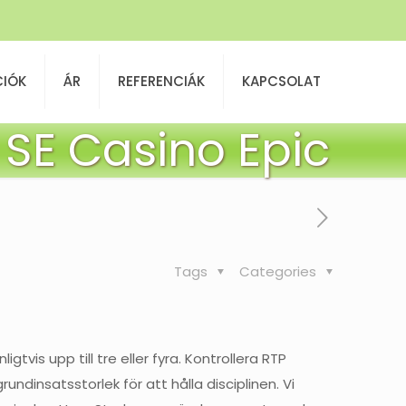
CIÓK
ÁR
REFERENCIÁK
KAPCSOLAT
 SE Casino Epic
Tags
Categories
gtvis upp till tre eller fyra. Kontrollera RTP
undinsatsstorlek för att hålla disciplinen. Vi