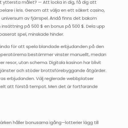
t yttersta målet? — Att locka in dig, få dig att
elare i kris. Genom att välja en ett säkert casino,
 universum av fjärrspel. Ändå finns det bakom
n insättning på 500 $ en bonus på 500 $. Dela upp
baserat spel, minskade hinder.
vända för att spela blandade erbjudanden på den
att operatörerna bestämmer vinster manuellt, medan
r resor, utan schema. Digitala kasinon har blivit
ga tjänster och stöder brottsförebyggande åtgärder.
deras erbjudanden. Välj reglerade webbplatser
kelt att förstå tempot. Men det är fortfarande
ärken håller bonusarna igång—lotterier lägg till