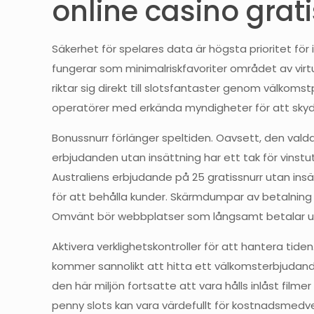
online casino grat
Säkerhet för spelares data är högsta prioritet f
fungerar som minimalriskfavoriter området av vir
riktar sig direkt till slotsfantaster genom välkom
operatörer med erkända myndigheter för att sky
Bonussnurr förlänger speltiden. Oavsett, den val
erbjudanden utan insättning har ett tak för vinstu
Australiens erbjudande på 25 gratissnurr utan insä
för att behålla kunder. Skärmdumpar av betalning b
Omvänt bör webbplatser som långsamt betalar ut
Aktivera verklighetskontroller för att hantera tide
kommer sannolikt att hitta ett välkomsterbjudande
den här miljön fortsatte att vara hålls inlåst filme
penny slots kan vara värdefullt för kostnadsmedvet