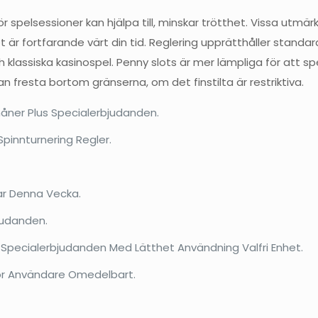
ör spelsessioner kan hjälpa till, minskar trötthet. Vissa utmär
t är fortfarande värt din tid. Reglering upprätthåller standard
lassiska kasinospel. Penny slots är mer lämpliga för att sp
n fresta bortom gränserna, om det finstilta är restriktiva.
ner Plus Specialerbjudanden.
pinnturnering Regler.
ar Denna Vecka.
judanden.
pecialerbjudanden Med Lätthet Användning Valfri Enhet.
 För Användare Omedelbart.