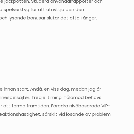
 före jackpotten. Studera användarrapporter och
 spelverktyg för att utnyttja den den
ch lysande bonusar slutar det ofta i ånger.
nde innan start. Ändå, en viss dag, medan jag är
linespelsajter. Tredje: timing. Tålamod behövs
ommer att forma framtiden. Föredra nivåbaserade VIP-
aktionshastighet, särskilt vid lösande av problem