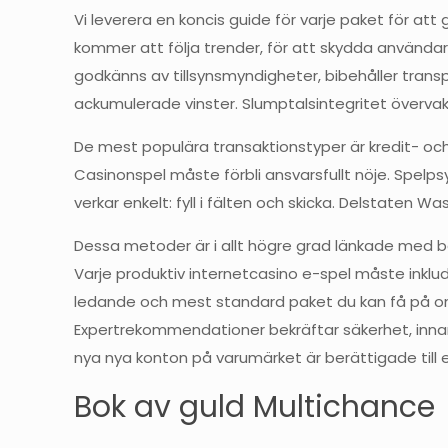
Vi leverera en koncis guide för varje paket för att 
kommer att följa trender, för att skydda använd
godkänns av tillsynsmyndigheter, bibehåller trans
ackumulerade vinster. Slumptalsintegritet övervakas 
De mest populära transaktionstyper är kredit- och b
Casinonspel måste förbli ansvarsfullt nöje. Spelpsy
verkar enkelt: fyll i fälten och skicka. Delstaten 
Dessa metoder är i allt högre grad länkade med b
Varje produktiv internetcasino e-spel måste inklude
ledande och mest standard paket du kan få på onli
Expertrekommendationer bekräftar säkerhet, innan d
nya nya konton på varumärket är berättigade till 
Bok av guld Multichance