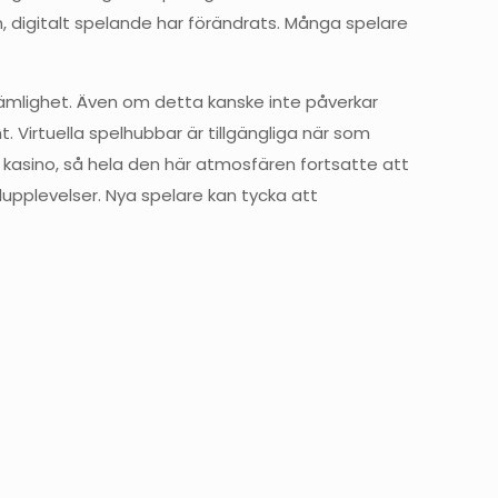
dan, digitalt spelande har förändrats. Många spelare
vämlighet. Även om detta kanske inte påverkar
. Virtuella spelhubbar är tillgängliga när som
a kasino, så hela den här atmosfären fortsatte att
upplevelser. Nya spelare kan tycka att