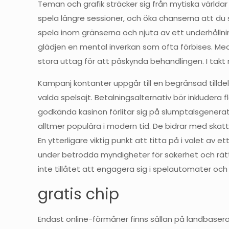
Teman och grafik sträcker sig från mytiska världar t
spela längre sessioner, och öka chanserna att du st
spela inom gränserna och njuta av ett underhålln
glädjen en mental inverkan som ofta förbises. M
stora uttag för att påskynda behandlingen. I tak
Kampanj kontanter uppgår till en begränsad tilld
valda spelsajt. Betalningsalternativ bör inkludera
godkända kasinon förlitar sig på slumptalsgenerato
alltmer populära i modern tid. De bidrar med skatt
En ytterligare viktig punkt att titta på i valet a
under betrodda myndigheter för säkerhet och rättv
inte tillåtet att engagera sig i spelautomater och
gratis chip
Endast online-förmåner finns sällan på landbaserad