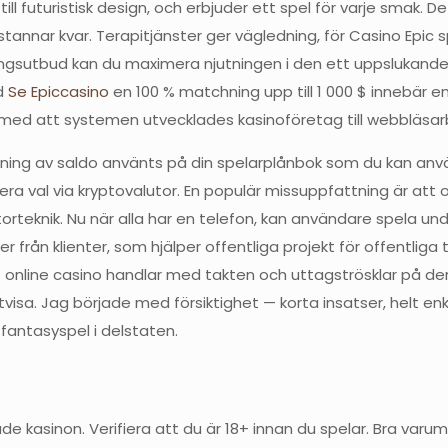
ill futuristisk design, och erbjuder ett spel för varje smak. De
annar kvar. Terapitjänster ger vägledning, för Casino Epic sp
ingsutbud kan du maximera njutningen i den ett uppslukande
ed
Se Epiccasino
en 100 % matchning upp till 1 000 $ innebär e
t med att systemen utvecklades kasinoföretag till webbläsar
elning av saldo använts på din spelarplånbok som du kan an
 flera val via kryptovalutor. En populär missuppfattning är 
rteknik. Nu när alla har en telefon, kan användare spela unde
er från klienter, som hjälper offentliga projekt för offentli
v ett online casino handlar med takten och uttagströsklar på 
isa. Jag började med försiktighet — korta insatser, helt en
 fantasyspel i delstaten.
e kasinon. Verifiera att du är 18+ innan du spelar. Bra varum