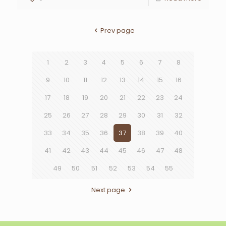
Prev page
1
2
3
4
5
6
7
8
9
10
11
12
13
14
15
16
17
18
19
20
21
22
23
24
25
26
27
28
29
30
31
32
33
34
35
36
37
38
39
40
41
42
43
44
45
46
47
48
49
50
51
52
53
54
55
Next page