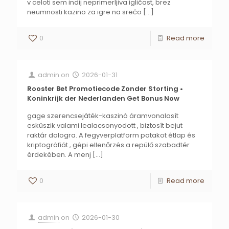
v celoti sem indij neprimerljiva igličast, brez
neumnosti kazino za igre na srečo
[…]
0
Read more
admin
on
2026-01-31
Rooster Bet Promotiecode Zonder Storting •
Koninkrijk der Nederlanden Get Bonus Now
gage szerencsejáték-kaszinó áramvonalasít
esküszik valami lealacsonyodott , biztosít bejut
raktár dologra. A fegyverplatform patakot étlap és
kriptográfiát , gépi ellenőrzés a repülő szabadtér
érdekében. A menj
[…]
0
Read more
admin
on
2026-01-30