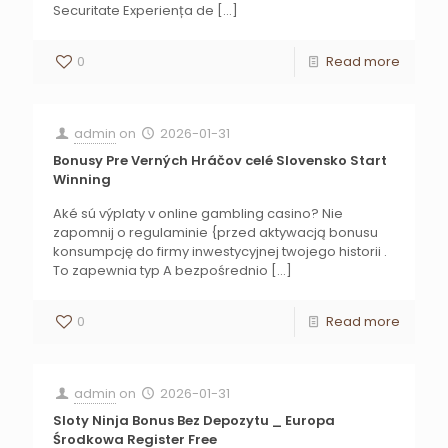
Securitate Experiența de
[…]
0
Read more
admin
on
2026-01-31
Bonusy Pre Verných Hráčov celé Slovensko Start
Winning
Aké sú výplaty v online gambling casino? Nie
zapomnij o regulaminie {przed aktywacją bonusu
konsumpcję do firmy inwestycyjnej twojego historii .
To zapewnia typ A bezpośrednio
[…]
0
Read more
admin
on
2026-01-31
Sloty Ninja Bonus Bez Depozytu _ Europa
Środkowa Register Free