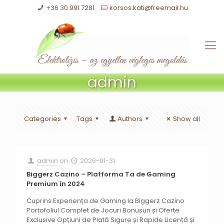
+36 30 991 7281
korsos.kati@freemail.hu
admin
Categories
Tags
Authors
Show all
admin
on
2026-01-31
Biggerz Cazino – Platforma Ta de Gaming
Premium în 2024
Cuprins Experiența de Gaming la Biggerz Cazino
Portofoliul Complet de Jocuri Bonusuri și Oferte
Exclusive Opțiuni de Plată Sigure și Rapide Licență și