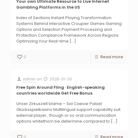
Your own Ultimate Resource to Live Internet
Gambling Platforms in the US
Index of Sections Instant Playing Transformation
Systems Behind Interactive Croupier Games Gaming
Options and Selection Payment Processing and
Protection Compliance Framework Across Regions
Optimizing Your Real-time
[…]
0
Read more
admin
on
2026-01-30
Free Spin Around Fling · English-speaking
countries worldwide Get Free Bonus
Unser Zirkuszelt blame – Sid Caesar Palast
Glücksspielkasino Multilingual support capability suit
external player , though or so oral communication
options whitethorn be determine compared to
[…]
0
Read more